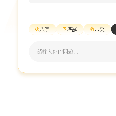
八字
塔羅
六爻