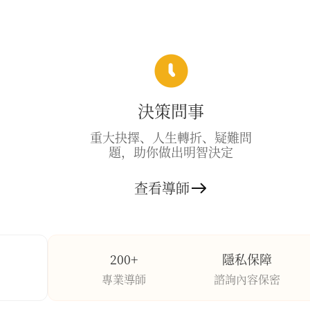
決策問事
重大抉擇、人生轉折、疑難問
題，助你做出明智決定
查看導師
200+
隱私保障
專業導師
諮詢內容保密