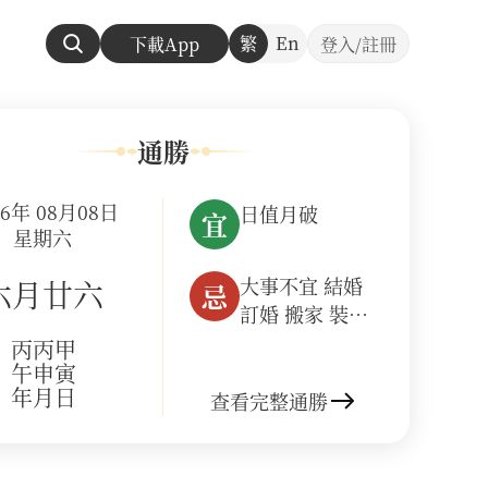
繁
En
下載App
登入/註冊
通勝
26年 08月08日
日值月破
宜
星期六
大事不宜 結婚
六月廿六
忌
訂婚 搬家 裝修
開業 建房 出行
丙午年
丙申月
甲寅日
上任 安葬
查看完整通勝