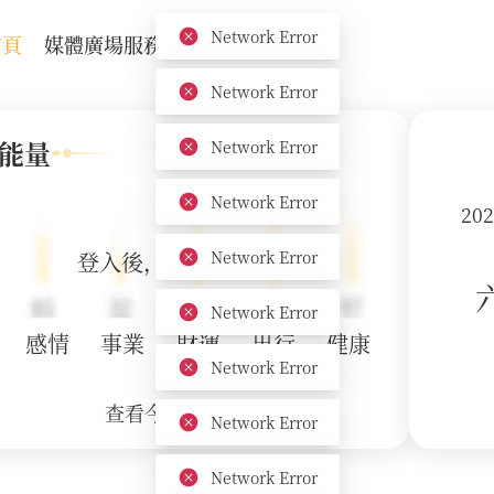
首頁
媒體廣場
服務機構
關於我們
能量
20
登入後，解鎖各項能量值
感情
事業
財運
出行
健康
查看今日能量詳解